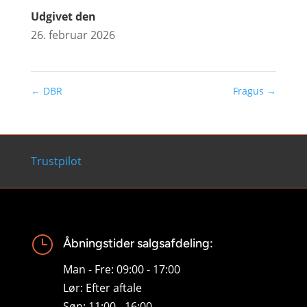
Udgivet den
26. februar 2026
←
DBR
Fragus
→
Trustpilot
}
Åbningstider salgsafdeling:
Man - Fre: 09:00 - 17:00
Lør: Efter aftale
Søn: 11:00 - 16:00