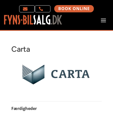
BOOK ONLINE


Carta
Færdigheder