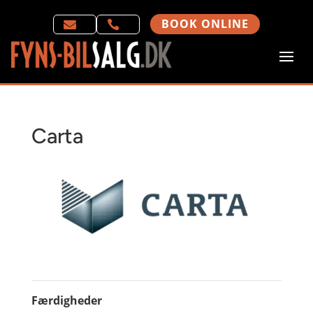
BOOK ONLINE


Carta
Færdigheder