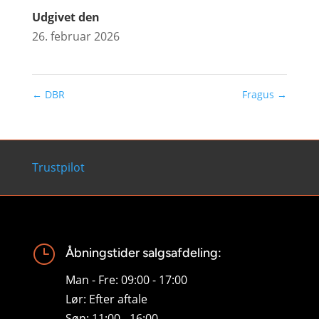
Udgivet den
26. februar 2026
←
DBR
Fragus
→
Trustpilot
}
Åbningstider salgsafdeling:
Man - Fre: 09:00 - 17:00
Lør: Efter aftale
Søn: 11:00 - 16:00